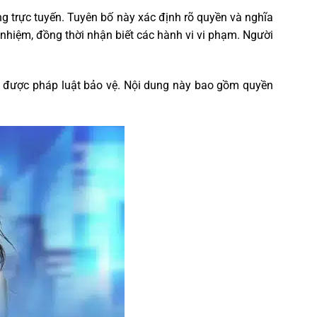
ộng trực tuyến. Tuyên bố này xác định rõ quyền và nghĩa
h nhiệm, đồng thời nhận biết các hành vi vi phạm. Người
hác được pháp luật bảo vệ. Nội dung này bao gồm quyền