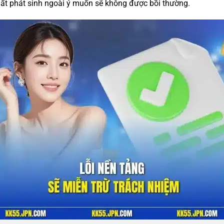
ất phát sinh ngoài ý muốn sẽ không được bồi thường.