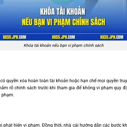
Khóa tài khoản nếu bạn vi phạm chính sách
 có quyền xóa hoàn toàn tài khoản hoặc hạn chế mọi quyền truy 
n nắm rõ chính sách trước khi tham gia để không vi phạm quy 
vi phạm.
 phát hiện vi phạm. Đồng thời, nhà cái hướng dẫn các bước khắ