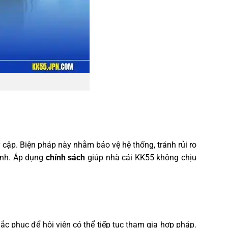
cập. Biện pháp này nhằm bảo vệ hệ thống, tránh rủi ro
định. Áp dụng
chính sách
giúp nhà cái KK55 không chịu
c phục để hội viên có thể tiếp tục tham gia hợp pháp.