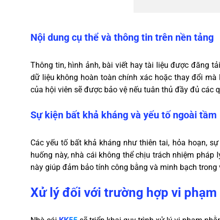
Nội dung cụ thể và thông tin trên nền tảng
Thông tin, hình ảnh, bài viết hay tài liệu được đăng t
dữ liệu không hoàn toàn chính xác hoặc thay đổi mà k
của hội viên sẽ được bảo vệ nếu tuân thủ đầy đủ các q
Sự kiện bất khả kháng và yếu tố ngoài tầm
Các yếu tố bất khả kháng như thiên tai, hỏa hoạn, 
huống này, nhà cái không thể chịu trách nhiệm pháp lý
này giúp đảm bảo tính công bằng và minh bạch trong vi
Xử lý đối với trường hợp vi phạ