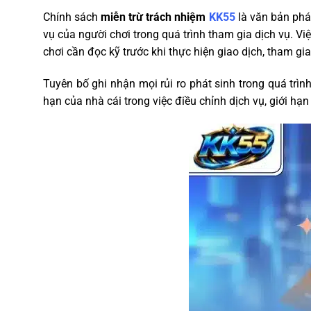
Chính sách
miễn trừ trách nhiệm
KK55
là văn bản pháp
vụ của người chơi trong quá trình tham gia dịch vụ. Vi
chơi cần đọc kỹ trước khi thực hiện giao dịch, tham gi
Tuyên bố
ghi nhận mọi rủi ro phát sinh trong quá trì
hạn của nhà cái trong việc điều chỉnh dịch vụ, giới hạn