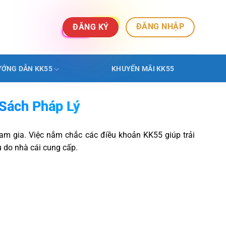
ĐĂNG NHẬP
ĐĂNG KÝ
ỚNG DẪN KK55
KHUYẾN MÃI KK55
 Sách Pháp Lý
 tham gia. Việc nắm chắc các điều khoản KK55 giúp trải
ụ do nhà cái cung cấp.